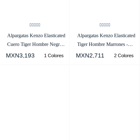
Alpargatas Kenzo Elasticated
Alpargatas Kenzo Elasticated
Cuero Tiger Hombre Negras
Tiger Hombre Marrones -
- SKU.7147261
SKU.1093075
MXN3,193
MXN2,711
1 Colores
2 Colores