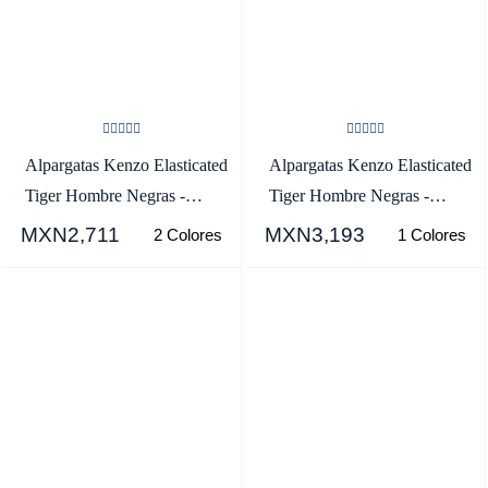
Alpargatas Kenzo Elasticated
Alpargatas Kenzo Elasticated
Tiger Hombre Negras -
Tiger Hombre Negras -
SKU.4628509
SKU.8886418
MXN2,711
MXN3,193
2 Colores
1 Colores