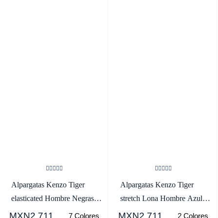
Alpargatas Kenzo Tiger
Alpargatas Kenzo Tiger
elasticated Hombre Negras -
stretch Lona Hombre Azul
SKU.5994818
Marino Azules -
MXN2,711
MXN2,711
7 Colores
2 Colores