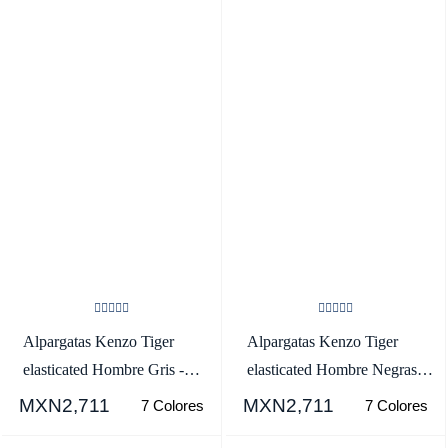
Alpargatas Kenzo Tiger
Alpargatas Kenzo Tiger
elasticated Hombre Gris -
elasticated Hombre Negras -
SKU.3806473
SKU.2281460
MXN2,711
MXN2,711
7 Colores
7 Colores