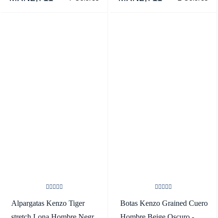
SKU.8769923
Alpargatas Kenzo Tiger
Botas Kenzo Grained Cuero
stretch Lona Hombre Negras
Hombre Beige Oscuro -