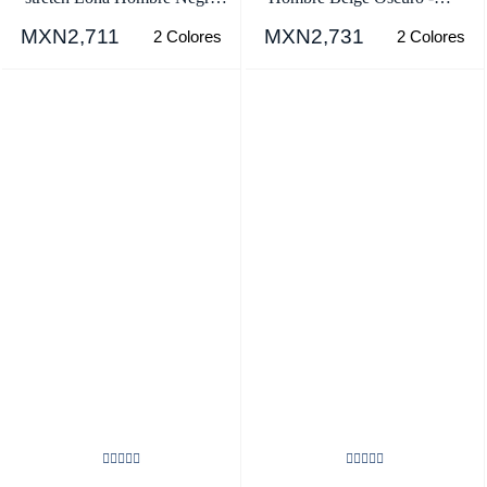
- SKU.3622296
SKU.8672393
MXN2,711
MXN2,731
2 Colores
2 Colores