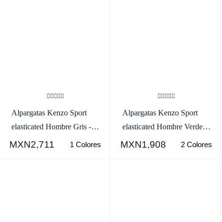
Alpargatas Kenzo Sport
Alpargatas Kenzo Sport
elasticated Hombre Gris -
elasticated Hombre Verde
SKU.7618866
Oscuro - SKU.1547192
MXN2,711
MXN1,908
1 Colores
2 Colores