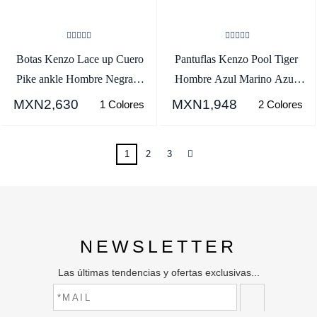
Botas Kenzo Lace up Cuero
Pantuflas Kenzo Pool Tiger
Pike ankle Hombre Negras -
Hombre Azul Marino Azules
SKU.4141811
- SKU.3963092
MXN2,630
MXN1,948
1 Colores
2 Colores
1
2
3
NEWSLETTER
Las últimas tendencias y ofertas exclusivas...