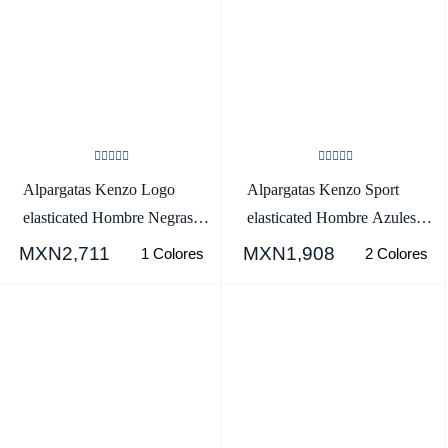
Alpargatas Kenzo Logo
Alpargatas Kenzo Sport
elasticated Hombre Negras -
elasticated Hombre Azules
SKU.2647281
Oscuro - SKU.2465163
MXN2,711
MXN1,908
1 Colores
2 Colores