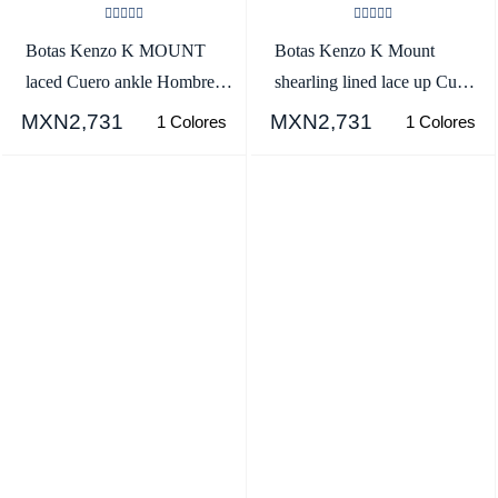
Botas Kenzo K MOUNT
Botas Kenzo K Mount
laced Cuero ankle Hombre
shearling lined lace up Cuero
Negras - SKU.7813403
Hombre Negras -
MXN2,731
MXN2,731
1 Colores
1 Colores
SKU.7015359