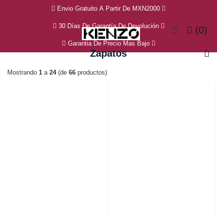
Envio Gratuito A Partir De MXN2000
30 Días De Garantía De Devolución
(0)
Garantia De Precio Mas Bajo
Zapatos
Mostrando
1
a
24
(de
66
productos)