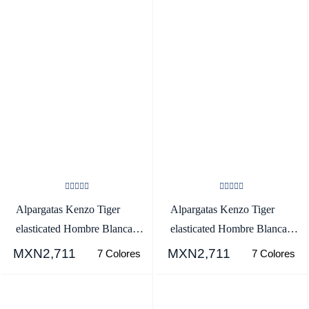
Alpargatas Kenzo Tiger
Alpargatas Kenzo Tiger
elasticated Hombre Blancas -
elasticated Hombre Blancas -
SKU.3557621
SKU.9988016
MXN2,711
MXN2,711
7 Colores
7 Colores