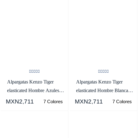
Alpargatas Kenzo Tiger
Alpargatas Kenzo Tiger
elasticated Hombre Azules -
elasticated Hombre Blancas -
SKU.0908847
SKU.2553450
MXN2,711
MXN2,711
7 Colores
7 Colores