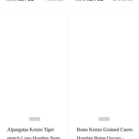
SKU.8769923
Alpargatas Kenzo Tiger
Botas Kenzo Grained Cuero
stretch Lona Hombre Negras
Hombre Beige Oscuro -