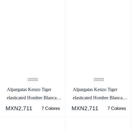
Alpargatas Kenzo Tiger
Alpargatas Kenzo Tiger
elasticated Hombre Blancas -
elasticated Hombre Blancas -
SKU.3557621
SKU.9988016
MXN2,711
MXN2,711
7 Colores
7 Colores