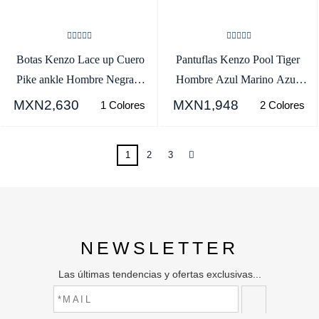
Botas Kenzo Lace up Cuero
Pantuflas Kenzo Pool Tiger
Pike ankle Hombre Negras -
Hombre Azul Marino Azules
SKU.4141811
- SKU.3963092
MXN2,630
MXN1,948
1 Colores
2 Colores
1
2
3
NEWSLETTER
Las últimas tendencias y ofertas exclusivas...