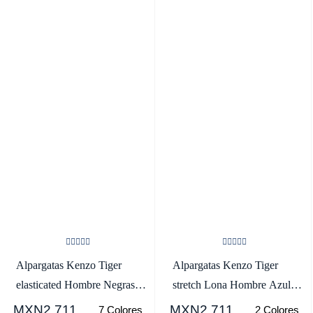
Alpargatas Kenzo Tiger
Alpargatas Kenzo Tiger
elasticated Hombre Negras -
stretch Lona Hombre Azul
SKU.5994818
Marino Azules -
MXN2,711
MXN2,711
7 Colores
2 Colores