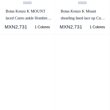
Botas Kenzo K MOUNT
Botas Kenzo K Mount
laced Cuero ankle Hombre
shearling lined lace up Cuero
Negras - SKU.7813403
Hombre Negras -
MXN2,731
MXN2,731
1 Colores
1 Colores
SKU.7015359