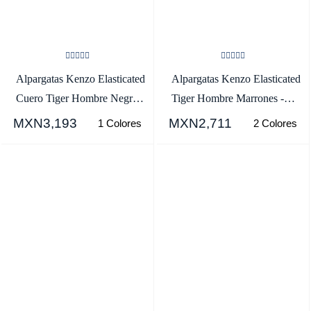
Alpargatas Kenzo Elasticated
Alpargatas Kenzo Elasticated
Cuero Tiger Hombre Negras
Tiger Hombre Marrones -
- SKU.7147261
SKU.1093075
MXN3,193
MXN2,711
1 Colores
2 Colores