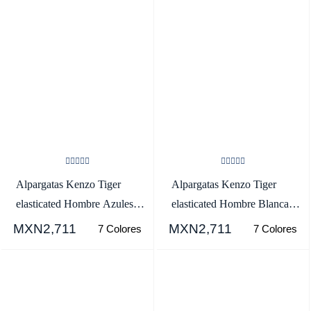
Alpargatas Kenzo Tiger
Alpargatas Kenzo Tiger
elasticated Hombre Azules -
elasticated Hombre Blancas -
SKU.0908847
SKU.2553450
MXN2,711
MXN2,711
7 Colores
7 Colores