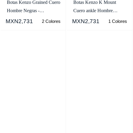
Botas Kenzo Grained Cuero
Botas Kenzo K Mount
Hombre Negras -
Cuero ankle Hombre
SKU.5431439
Marrones Oscuro -
MXN2,731
MXN2,731
2 Colores
1 Colores
SKU.8231023