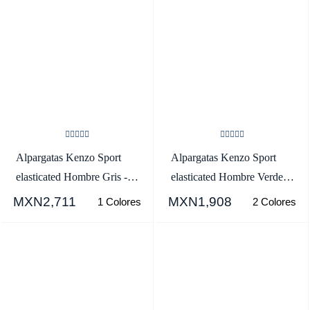
Alpargatas Kenzo Sport
Alpargatas Kenzo Sport
elasticated Hombre Gris -
elasticated Hombre Verde
SKU.7618866
Oscuro - SKU.1547192
MXN2,711
MXN1,908
1 Colores
2 Colores