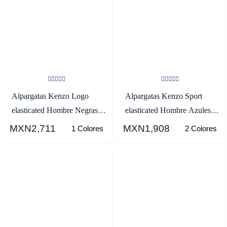
Alpargatas Kenzo Logo
Alpargatas Kenzo Sport
elasticated Hombre Negras -
elasticated Hombre Azules
SKU.2647281
Oscuro - SKU.2465163
MXN2,711
MXN1,908
1 Colores
2 Colores