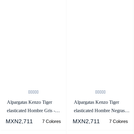
Alpargatas Kenzo Tiger
Alpargatas Kenzo Tiger
elasticated Hombre Gris -
elasticated Hombre Negras -
SKU.3806473
SKU.2281460
MXN2,711
MXN2,711
7 Colores
7 Colores