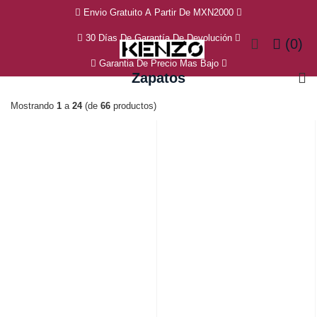
Envio Gratuito A Partir De MXN2000
30 Días De Garantía De Devolución
(0)
Garantia De Precio Mas Bajo
Zapatos
Mostrando
1
a
24
(de
66
productos)