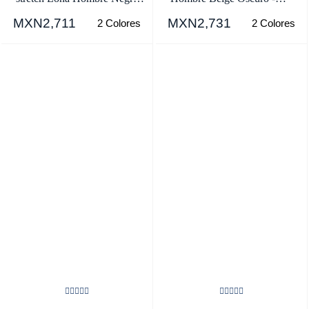
- SKU.3622296
SKU.8672393
MXN2,711
MXN2,731
2 Colores
2 Colores