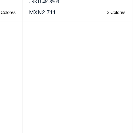
- SKU.4628509
MXN2,711
 Colores
2 Colores