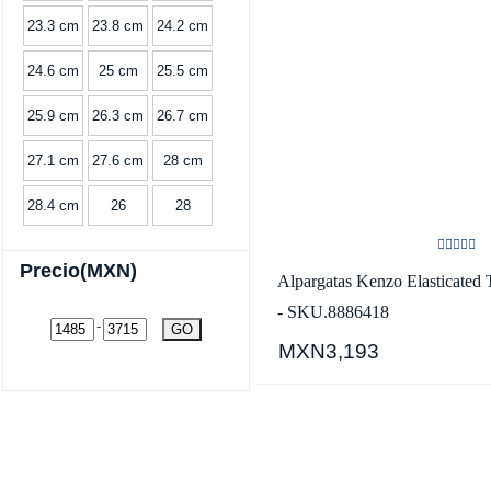
23.3 cm
23.8 cm
24.2 cm
24.6 cm
25 cm
25.5 cm
25.9 cm
26.3 cm
26.7 cm
27.1 cm
27.6 cm
28 cm
28.4 cm
26
28
Precio
(MXN)
Alpargatas Kenzo Elasticated
- SKU.8886418
-
MXN3,193