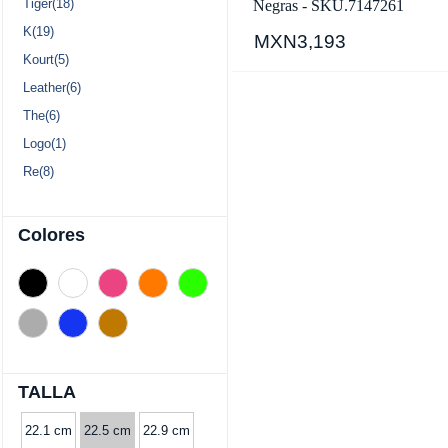
Tiger(18)
Negras - SKU.7147261
K(19)
MXN3,193
Kourt(5)
Leather(6)
The(6)
Logo(1)
Re(8)
Colores
TALLA
22.1 cm
22.5 cm
22.9 cm