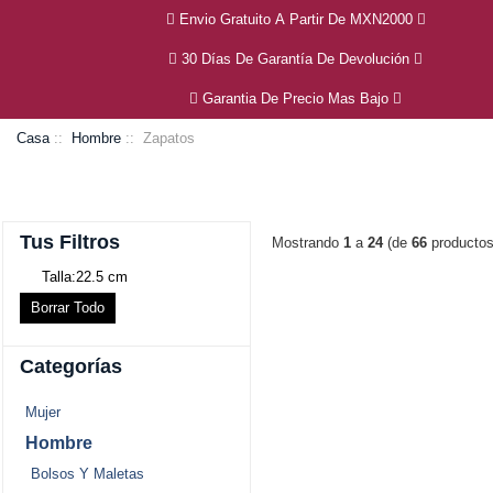
Envio Gratuito A Partir De MXN2000
30 Días De Garantía De Devolución
Garantia De Precio Mas Bajo
Casa
::
Hombre
:: Zapatos
Tus Filtros
Mostrando
1
a
24
(de
66
productos
Talla:22.5 cm
Borrar Todo
Categorías
Mujer
Hombre
Bolsos Y Maletas